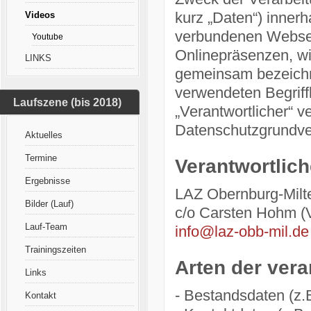
kurz „Daten“) inner
Videos
verbundenen Webseit
Youtube
Onlinepräsenzen, wi
LINKS
gemeinsam bezeichne
verwendeten Begriffl
Laufszene (bis 2018)
„Verantwortlicher“ ve
Datenschutzgrundv
Aktuelles
Termine
Verantwortlich
Ergebnisse
LAZ Obernburg-Milt
Bilder (Lauf)
c/o Carsten Hohm (V
Lauf-Team
info@laz-obb-mil.de
Trainingszeiten
Arten der vera
Links
- Bestandsdaten (z.
Kontakt