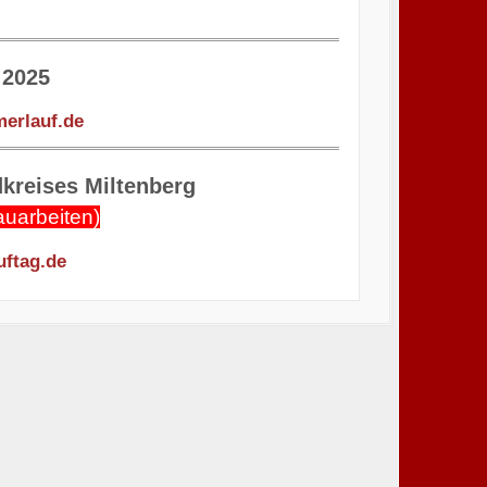
 2025
erlauf.de
kreises Miltenberg
uarbeiten)
ftag.de