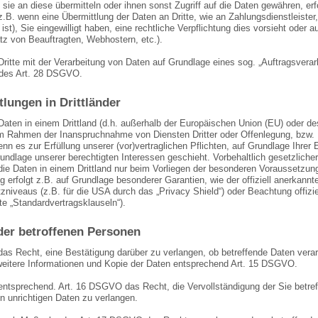
 sie an diese übermitteln oder ihnen sonst Zugriff auf die Daten gewähren, erf
z.B. wenn eine Übermittlung der Daten an Dritte, wie an Zahlungsdienstleister
h ist), Sie eingewilligt haben, eine rechtliche Verpflichtung dies vorsieht oder
tz von Beauftragten, Webhostern, etc.).
Dritte mit der Verarbeitung von Daten auf Grundlage eines sog. „Auftragsverar
des Art. 28 DSGVO.
lungen in Drittländer
 Daten in einem Drittland (d.h. außerhalb der Europäischen Union (EU) oder 
im Rahmen der Inanspruchnahme von Diensten Dritter oder Offenlegung, bzw. Üb
enn es zur Erfüllung unserer (vor)vertraglichen Pflichten, auf Grundlage Ihrer E
undlage unserer berechtigten Interessen geschieht. Vorbehaltlich gesetzlicher 
die Daten in einem Drittland nur beim Vorliegen der besonderen Voraussetzung
g erfolgt z.B. auf Grundlage besonderer Garantien, wie der offiziell anerkan
niveaus (z.B. für die USA durch das „Privacy Shield“) oder Beachtung offiziel
e „Standardvertragsklauseln“).
der betroffenen Personen
das Recht, eine Bestätigung darüber zu verlangen, ob betreffende Daten vera
weitere Informationen und Kopie der Daten entsprechend Art. 15 DSGVO.
entsprechend. Art. 16 DSGVO das Recht, die Vervollständigung der Sie betref
n unrichtigen Daten zu verlangen.