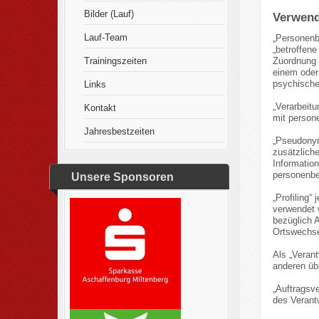
Bilder (Lauf)
Verwend
Lauf-Team
„Personenbe
„betroffene
Trainingszeiten
Zuordnung 
einem oder
psychischen
Links
„Verarbeit
Kontakt
mit person
Jahresbestzeiten
„Pseudonym
zusätzlich
Informatio
personenbez
Unsere Sponsoren
„Profiling“
verwendet 
bezüglich A
Ortswechse
Als „Verant
anderen üb
„Auftragsve
des Verantw