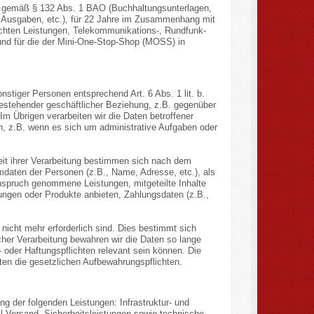
 J gemäß § 132 Abs. 1 BAO (Buchhaltungsunterlagen,
 Ausgaben, etc.), für 22 Jahre im Zusammenhang mit
chten Leistungen, Telekommunikations-, Rundfunk-
und für die der Mini-One-Stop-Shop (MOSS) in
nstiger Personen entsprechend Art. 6 Abs. 1 lit. b.
estehender geschäftlicher Beziehung, z.B. gegenüber
m Übrigen verarbeiten wir die Daten betroffener
n, z.B. wenn es sich um administrative Aufgaben oder
keit ihrer Verarbeitung bestimmen sich nach dem
daten der Personen (z.B., Name, Adresse, etc.), als
 Anspruch genommene Leistungen, mitgeteilte Inhalte
ungen oder Produkte anbieten, Zahlungsdaten (z.B.,
icht mehr erforderlich sind. Dies bestimmt sich
cher Verarbeitung bewahren wir die Daten so lange
 oder Haftungspflichten relevant sein können. Die
elten die gesetzlichen Aufbewahrungspflichten.
 der folgenden Leistungen: Infrastruktur- und
l-Versand, Sicherheitsleistungen sowie technische