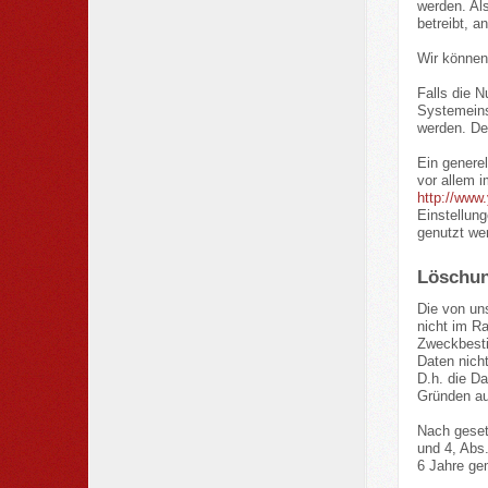
werden. Al
betreibt, a
Wir können
Falls die 
Systemeins
werden. De
Ein genere
vor allem 
http://www
Einstellun
genutzt we
Löschun
Die von un
nicht im R
Zweckbesti
Daten nicht
D.h. die Da
Gründen au
Nach geset
und 4, Abs
6 Jahre ge