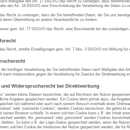
nach Maßgabe des Art. 17 DSGVO das Recht zu verlangen, dass betreffende D
be des Art. 18 DSGVO eine Einschränkung der Verarbeitung der Daten zu ve
das Recht zu verlangen, dass die Sie betreffenden Daten, die Sie uns berei
d deren Übermittlung an andere Verantwortliche zu fordern.
ferner gem. Art. 77 DSGVO das Recht, eine Beschwerde bei der zuständigen 
fsrecht
as Recht, erteilte Einwilligungen gem. Art. 7 Abs. 3 DSGVO mit Wirkung für 
ruchsrecht
 der künftigen Verarbeitung der Sie betreffenden Daten nach Maßgabe des Ar
h kann insbesondere gegen die Verarbeitung für Zwecke der Direktwerbung er
 und Widerspruchsrecht bei Direktwerbung
es“ werden kleine Dateien bezeichnet, die auf Rechnern der Nutzer gespeiche
dliche Angaben gespeichert werden. Ein Cookie dient primär dazu, die Angab
peichert ist) während oder auch nach seinem Besuch innerhalb eines Onlinea
ookies“ oder „transiente Cookies“, werden Cookies bezeichnet, die gelöscht 
nd seinen Browser schließt. In einem solchen Cookie kann z.B. der Inhalt ein
peichert werden. Als „permanent“ oder „persistent“ werden Cookies bezeichn
t bleiben. So kann z.B. der Login-Status gespeichert werden, wenn die Nutz
einem solchen Cookie die Interessen der Nutzer gespeichert werden, die fü