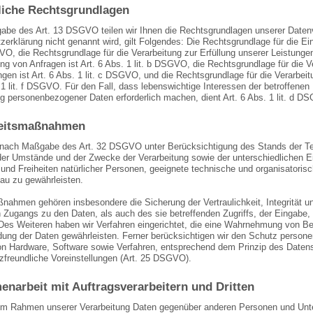
iche Rechtsgrundlagen
be des Art. 13 DSGVO teilen wir Ihnen die Rechtsgrundlagen unserer Datenve
erklärung nicht genannt wird, gilt Folgendes: Die Rechtsgrundlage für die Einh
VO, die Rechtsgrundlage für die Verarbeitung zur Erfüllung unserer Leistun
g von Anfragen ist Art. 6 Abs. 1 lit. b DSGVO, die Rechtsgrundlage für die Ve
ngen ist Art. 6 Abs. 1 lit. c DSGVO, und die Rechtsgrundlage für die Verarbei
 1 lit. f DSGVO. Für den Fall, dass lebenswichtige Interessen der betroffenen
ng personenbezogener Daten erforderlich machen, dient Art. 6 Abs. 1 lit. d 
heitsmaßnahmen
n nach Maßgabe des Art. 32 DSGVO unter Berücksichtigung des Stands der Te
er Umstände und der Zwecke der Verarbeitung sowie der unterschiedlichen Ein
 und Freiheiten natürlicher Personen, geeignete technische und organisato
au zu gewährleisten.
nahmen gehören insbesondere die Sicherung der Vertraulichkeit, Integrität un
Zugangs zu den Daten, als auch des sie betreffenden Zugriffs, der Eingabe, 
Des Weiteren haben wir Verfahren eingerichtet, die eine Wahrnehmung von B
dung der Daten gewährleisten. Ferner berücksichtigen wir den Schutz persone
n Hardware, Software sowie Verfahren, entsprechend dem Prinzip des Daten
zfreundliche Voreinstellungen (Art. 25 DSGVO).
narbeit mit Auftragsverarbeitern und Dritten
 im Rahmen unserer Verarbeitung Daten gegenüber anderen Personen und Unter