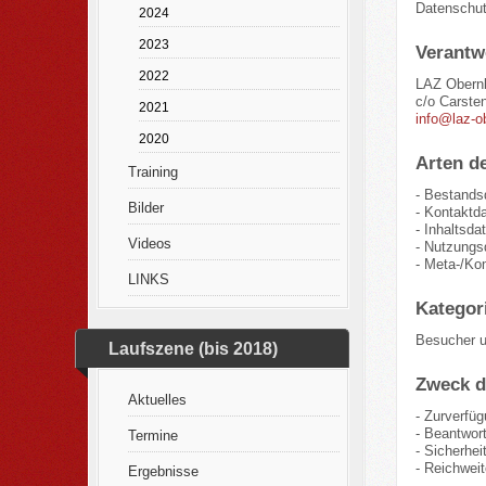
Datenschu
2024
2023
Verantw
2022
LAZ Obernb
c/o Carste
2021
info@laz-o
2020
Arten de
Training
- Bestands
Bilder
- Kontaktd
- Inhaltsda
Videos
- Nutzungsd
- Meta-/Ko
LINKS
Kategor
Besucher u
Laufszene (bis 2018)
Zweck d
Aktuelles
- Zurverfüg
- Beantwor
Termine
- Sicherhe
- Reichwei
Ergebnisse