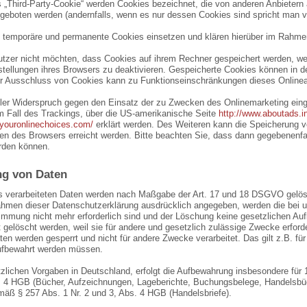
s „Third-Party-Cookie“ werden Cookies bezeichnet, die von anderen Anbietern
ngeboten werden (andernfalls, wenn es nur dessen Cookies sind spricht man vo
 temporäre und permanente Cookies einsetzen und klären hierüber im Rahmen
Nutzer nicht möchten, dass Cookies auf ihrem Rechner gespeichert werden, we
tellungen ihres Browsers zu deaktivieren. Gespeicherte Cookies können in 
r Ausschluss von Cookies kann zu Funktionseinschränkungen dieses Onlinea
ller Widerspruch gegen den Einsatz der zu Zwecken des Onlinemarketing einge
im Fall des Trackings, über die US-amerikanische Seite
http://www.aboutads.i
.youronlinechoices.com/
erklärt werden. Des Weiteren kann die Speicherung v
gen des Browsers erreicht werden. Bitte beachten Sie, dass dann gegebenenfa
rden können.
g von Daten
s verarbeiteten Daten werden nach Maßgabe der Art. 17 und 18 DSGVO gelösch
ahmen dieser Datenschutzerklärung ausdrücklich angegeben, werden die bei un
mmung nicht mehr erforderlich sind und der Löschung keine gesetzlichen Auf
 gelöscht werden, weil sie für andere und gesetzlich zulässige Zwecke erforde
ten werden gesperrt und nicht für andere Zwecke verarbeitet. Das gilt z.B. für
fbewahrt werden müssen.
zlichen Vorgaben in Deutschland, erfolgt die Aufbewahrung insbesondere für
. 4 HGB (Bücher, Aufzeichnungen, Lageberichte, Buchungsbelege, Handelsbüch
mäß § 257 Abs. 1 Nr. 2 und 3, Abs. 4 HGB (Handelsbriefe).