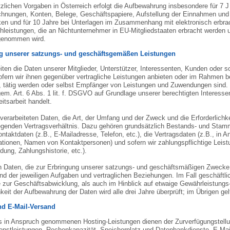
zlichen Vorgaben in Österreich erfolgt die Aufbewahrung insbesondere für 7
hnungen, Konten, Belege, Geschäftspapiere, Aufstellung der Einnahmen und
en und für 10 Jahre bei Unterlagen im Zusammenhang mit elektronisch erbra
hleistungen, die an Nichtunternehmer in EU-Mitgliedstaaten erbracht werden 
genommen wird.
g unserer satzungs- und geschäftsgemäßen Leistungen
iten die Daten unserer Mitglieder, Unterstützer, Interessenten, Kunden oder so
ern wir ihnen gegenüber vertragliche Leistungen anbieten oder im Rahmen b
, tätig werden oder selbst Empfänger von Leistungen und Zuwendungen sind. I
em. Art. 6 Abs. 1 lit. f. DSGVO auf Grundlage unserer berechtigten Interesse
eitsarbeit handelt.
 verarbeiteten Daten, die Art, der Umfang und der Zweck und die Erforderlich
egenden Vertragsverhältnis. Dazu gehören grundsätzlich Bestands- und Stamm
ntaktdaten (z.B., E-Mailadresse, Telefon, etc.), die Vertragsdaten (z.B., in
ationen, Namen von Kontaktpersonen) und sofern wir zahlungspflichtige Leist
ung, Zahlungshistorie, etc.).
n Daten, die zur Erbringung unserer satzungs- und geschäftsmäßigen Zwecke n
d der jeweiligen Aufgaben und vertraglichen Beziehungen. Im Fall geschäftli
e zur Geschäftsabwicklung, als auch im Hinblick auf etwaige Gewährleistungs-
hkeit der Aufbewahrung der Daten wird alle drei Jahre überprüft; im Übrigen g
nd E-Mail-Versand
s in Anspruch genommenen Hosting-Leistungen dienen der Zurverfügungstellung
ienstleistungen, Rechenkapazität, Speicherplatz und Datenbankdienste, E-Mai