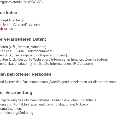
tzgrundverordnung (DSGVO).
ortlicher
urg-Miltenberg
n Hohm (Vorstand/Technik)
bb-mil.de
r verarbeiteten Daten:
daten (z.B., Namen, Adressen).
aten (z.B., E-Mail, Telefonnummern).
ten (z.B., Texteingaben, Fotografien, Videos).
aten (z.B., besuchte Webseiten, Interesse an Inhalten, Zugriffszeiten).
mmunikationsdaten (z.B., Geräte-Informationen, IP-Adressen).
ien betroffener Personen
nd Nutzer des Onlineangebotes (Nachfolgend bezeichnen wir die betroffene
er Verarbeitung
ungstellung des Onlineangebotes, seiner Funktionen und Inhalte.
tung von Kontaktanfragen und Kommunikation mit Nutzern.
itsmaßnahmen.
tenmessung/Marketing