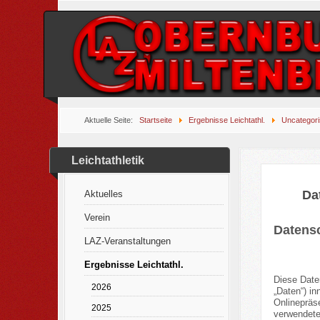
Aktuelle Seite:
Startseite
Ergebnisse Leichtathl.
Uncategor
Leichtathletik
Da
Aktuelles
Verein
Datens
LAZ-Veranstaltungen
Ergebnisse Leichtathl.
Diese Date
2026
„Daten“) i
Onlinepräse
2025
verwendeten