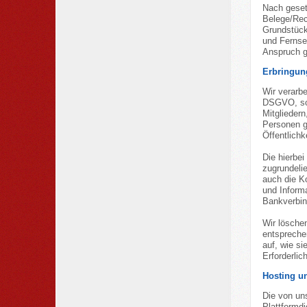
Nach geset
Belege/Rec
Grundstück
und Fernse
Anspruch 
Erbringun
Wir verarbe
DSGVO, sof
Mitgliedern
Personen g
Öffentlichk
Die hierbei
zugrundeli
auch die Ko
und Inform
Bankverbind
Wir lösche
entsprechen
auf, wie si
Erforderlic
Hosting u
Die von un
Plattformd