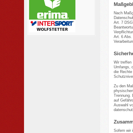
Maßgebl
Nach Maßga
Datenschutz
Art. 7 DSG
Beantwortun
Verpflichtu
Art. 6 Abs.
Verarbeitu
Sicher
Wir treffe
Umfangs, d
die Rechte
Schutznive
Zu den Maß
physischen 
Trennung. 
auf Gefähr
Auswahl vo
datenschut
Zusamme
Sofern wir