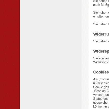
Sie haben 
nach Maßga
Sie haben 
erhalten un
Sie haben 
Widerru
Sie haben d
Widersp
Sie können
Widerspruc
Cookies
Als „Cooki
unterschie
Cookie ges
„Session-C
verlässt u
Status ges
gespeicher
können in 