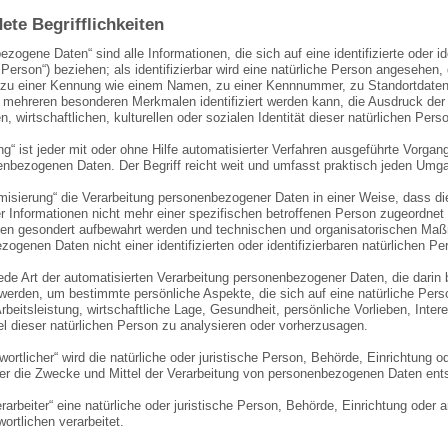
ete Begrifflichkeiten
zogene Daten“ sind alle Informationen, die sich auf eine identifizierte oder i
 Person“) beziehen; als identifizierbar wird eine natürliche Person angesehen, 
zu einer Kennung wie einem Namen, zu einer Kennnummer, zu Standortdaten, 
 mehreren besonderen Merkmalen identifiziert werden kann, die Ausdruck der
, wirtschaftlichen, kulturellen oder sozialen Identität dieser natürlichen Pers
ung“ ist jeder mit oder ohne Hilfe automatisierter Verfahren ausgeführte Vor
enbezogenen Daten. Der Begriff reicht weit und umfasst praktisch jeden Umg
isierung“ die Verarbeitung personenbezogener Daten in einer Weise, dass 
er Informationen nicht mehr einer spezifischen betroffenen Person zugeordnet
nen gesondert aufbewahrt werden und technischen und organisatorischen Maßn
ogenen Daten nicht einer identifizierten oder identifizierbaren natürlichen 
 jede Art der automatisierten Verarbeitung personenbezogener Daten, die dar
werden, um bestimmte persönliche Aspekte, die sich auf eine natürliche Per
rbeitsleistung, wirtschaftliche Lage, Gesundheit, persönliche Vorlieben, Inter
l dieser natürlichen Person zu analysieren oder vorherzusagen.
wortlicher“ wird die natürliche oder juristische Person, Behörde, Einrichtung o
er die Zwecke und Mittel der Verarbeitung von personenbezogenen Daten ents
rarbeiter“ eine natürliche oder juristische Person, Behörde, Einrichtung oder
ortlichen verarbeitet.