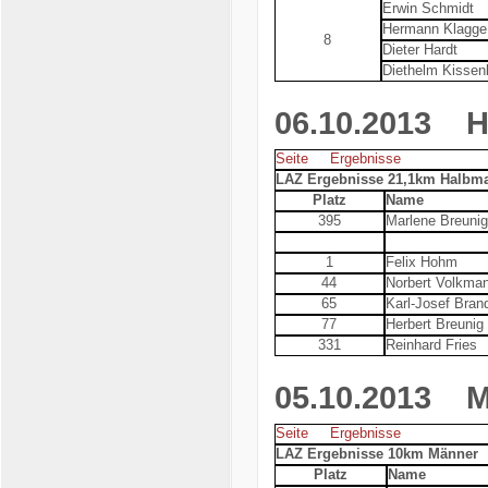
Erwin Schmidt
Hermann Klagge
8
Dieter Hardt
Diethelm Kissen
06.10.2013
Hal
Seite
Ergebnisse
LAZ Ergebnisse 21,1km Halbm
Platz
Name
395
Marlene Breunig
1
Felix Hohm
44
Norbert Volkma
65
Karl-Josef Bran
77
Herbert Breunig
331
Reinhard Fries
05.10.2013
Mes
Seite
Ergebnisse
LAZ Ergebnisse 10km Männer
Platz
Name