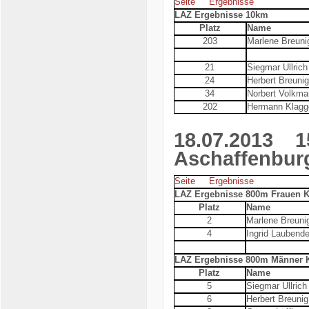
Seite
Ergebnisse
LAZ Ergebnisse 10km
Platz
Name
203
Marlene Breuni
21
Siegmar Ullrich
24
Herbert Breunig
34
Norbert Volkma
202
Hermann Klagg
18.07.2013
15.
Aschaffenbur
Seite
Ergebnisse
LAZ Ergebnisse 800m Frauen Kr
Platz
Name
2
Marlene Breuni
4
Ingrid Laubende
LAZ Ergebnisse 800m Männer K
Platz
Name
5
Siegmar Ullrich
6
Herbert Breunig