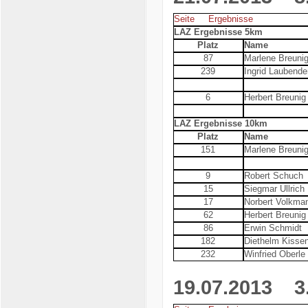
Seite
Ergebnisse
LAZ Ergebnisse 5km
Platz
Name
87
Marlene Breuni
239
Ingrid Laubende
6
Herbert Breunig
LAZ Ergebnisse 10km
Platz
Name
151
Marlene Breuni
9
Robert Schuch
15
Siegmar Ullrich
17
Norbert Volkma
62
Herbert Breunig
86
Erwin Schmidt
182
Diethelm Kissen
232
Winfried Oberle
19.07.2013
3. 