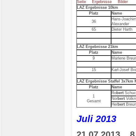
Seite
Ergebnisse
Bilder
LAZ Ergebnisse 10km
Platz
Name
Hans-Joachi
36
Alexander
65
Dieter Harth
LAZ Ergebnisse 21km
Platz
Name
9
Marlene Breu
15
Karl-Josef Br
LAZ Ergebnisse Staffel 3x7km M
Platz
Name
Ro
bert
Schuc
1
Nor
bert
Volk
Gesamt
Her
bert
Breun
Juli 2013
21.07.2013
8. 