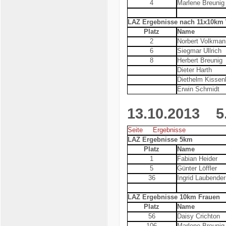
4
Marlene Breunig
LAZ Ergebnisse nach 11x10km
Platz
Name
2
Norbert Volkman
6
Siegmar Ullrich
8
Herbert Breunig
Dieter Harth
Diethelm Kissen
Erwin Schmidt
13.10.2013
5. 
Seite
Ergebnisse
LAZ Ergebnisse 5km
Platz
Name
1
Fabian Heider
5
Günter Löffler
36
Ingrid Laubender
LAZ Ergebnisse 10km Frauen
Platz
Name
56
Daisy Crichton
106
Marlene Breunig