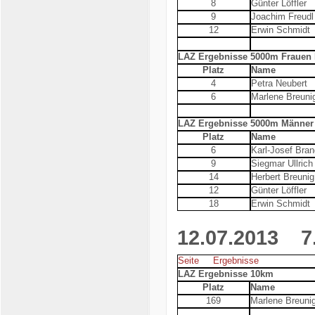
8
Günter Löffler
9
Joachim Freudl
12
Erwin Schmidt
LAZ Ergebnisse 5000m Frauen K
Platz
Name
4
Petra Neubert
6
Marlene Breuni
LAZ Ergebnisse 5000m Männer 
Platz
Name
6
Karl-Josef Bran
9
Siegmar Ullrich
14
Herbert Breunig
12
Günter Löffler
18
Erwin Schmidt
12.07.2013
7. 
Seite
Ergebnisse
LAZ Ergebnisse 10km
Platz
Name
169
Marlene Breuni