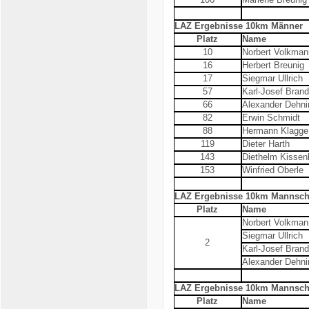
LAZ Ergebnisse 10km Männer
Platz
Name
10
Norbert Volkman
16
Herbert Breunig
17
Siegmar Ullrich
57
Karl-Josef Brand
66
Alexander Dehni
82
Erwin Schmidt
88
Hermann Klagge
119
Dieter Harth
143
Diethelm Kissen
153
Winfried Oberle
LAZ Ergebnisse 10km Mannscha
Platz
Name
Norbert Volkman
Siegmar Ullrich
2
Karl-Josef Brand
Alexander Dehni
LAZ Ergebnisse 10km Mannscha
Platz
Name