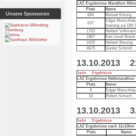
LAZ Ergebnisse Marathon Män
Platz
Name
Unsere Sponsoren
604
Manuel Künzig
Edgar Morschhäu
637
(training zur DM
1763
Norbert Volkman
1867
Karl-Josef Brand
2420
Herbert Breunig
4675
Günter Schmitt
13.10.2013
21.
Seite
Ergebnisse
LAZ Ergebnisse Halbmarathon
Platz
Name
6
Edgar Morschhäu
10
Robert Schuch
13.10.2013
3. 
Seite
Ergebnisse
LAZ Ergebnisse nach 11x10km
Platz
Name