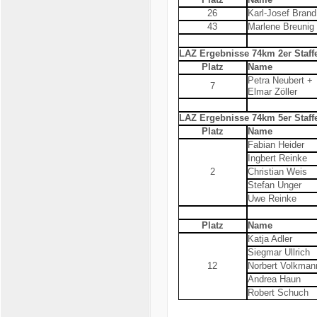
26
Karl-Josef Brand
43
Marlene Breunig
LAZ Ergebnisse 74km 2er Staff
Platz
Name
Petra Neubert +
7
Elmar Zöller
LAZ Ergebnisse 74km 5er Staff
Platz
Name
Fabian Heider
Ingbert Reinke
2
Christian Weis
Stefan Unger
Uwe Reinke
Platz
Name
Katja Adler
Siegmar Ullrich
12
Norbert Volkman
Andrea Haun
Robert Schuch