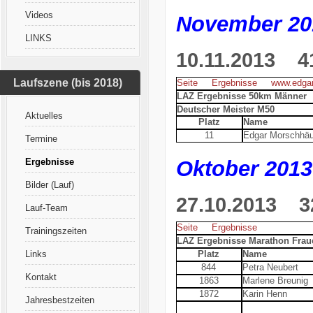
Videos
November 20
LINKS
10.11.2013
41.
Laufszene (bis 2018)
Seite
Ergebnisse
www.edgar
LAZ Ergebnisse 50km Männer
Deutscher Meister M50
Aktuelles
Platz
Name
11
Edgar Morschhäu
Termine
Ergebnisse
Oktober 2013
Bilder (Lauf)
27.10.2013
32.
Lauf-Team
Seite
Ergebnisse
Trainingszeiten
LAZ Ergebnisse Marathon Frau
Links
Platz
Name
844
Petra Neubert
Kontakt
1863
Marlene Breunig
1872
Karin Henn
Jahresbestzeiten