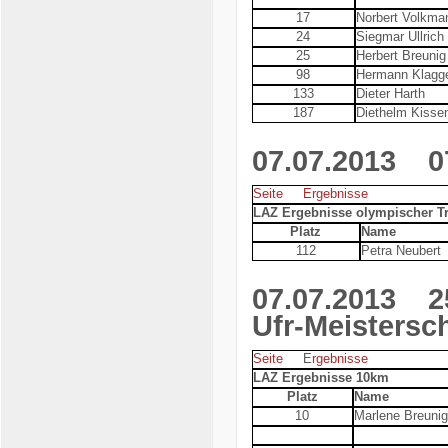
17
Norbert Volkma
24
Siegmar Ullrich
25
Herbert Breunig
98
Hermann Klagg
133
Dieter Harth
187
Diethelm Kisse
07.07.2013
07.
Seite
Ergebnisse
LAZ Ergebnisse olympischer Tria
Platz
Name
112
Petra Neubert
07.07.2013
25.
Ufr-Meistersc
Seite
E
rgebnisse
LAZ Ergebnisse 10km
Platz
Name
10
Marlene Breunig