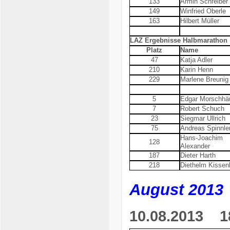
133
Armin Schreiber
149
Winfried Oberle
163
Hilbert Müller
LAZ Ergebnisse Halbmarathon
Platz
Name
47
Katja Adler
210
Karin Henn
229
Marlene Breunig
5
Edgar Morschhä
7
Robert Schuch
23
Siegmar Ullrich
75
Andreas Spinnle
Hans-Joachim
128
Alexander
187
Dieter Harth
218
Diethelm Kissen
August 2013
10.08.2013
18.