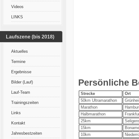
Videos
LINKS
Laufszene (bis 2018)
Aktuelles
Termine
Ergebnisse
Persönliche B
Bilder (Lauf)
Lauf-Team
Strecke
Ort
50km Ultramarathon
Grünhei
Trainingszeiten
Marathon
Hambur
Links
Halbmarathon
Frankfur
25km
Seligen
Kontakt
15km
Bonam
Jahresbestzeiten
10km
Niederr