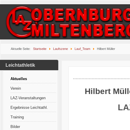
Aktuelle Seite:
Startseite
Laufszene
Lauf_Team
Hilbert Müller
Leichtathletik
Aktuelles
Verein
Hilbert Müll
LAZ-Veranstaltungen
LA
Ergebnisse Leichtathl.
Training
Bilder