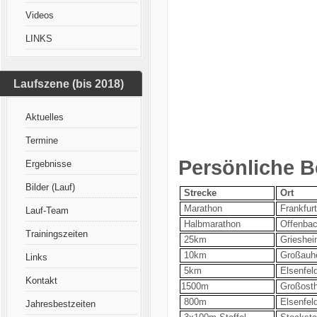
Videos
LINKS
Laufszene (bis 2018)
Aktuelles
Termine
Persönliche B
Ergebnisse
Bilder (Lauf)
Strecke
Ort
Marathon
Frankfur
Lauf-Team
Halbmarathon
Offenba
Trainingszeiten
25km
Grieshei
10km
Großauh
Links
5km
Elsenfel
Kontakt
1500m
Großost
800m
Elsenfel
Jahresbestzeiten